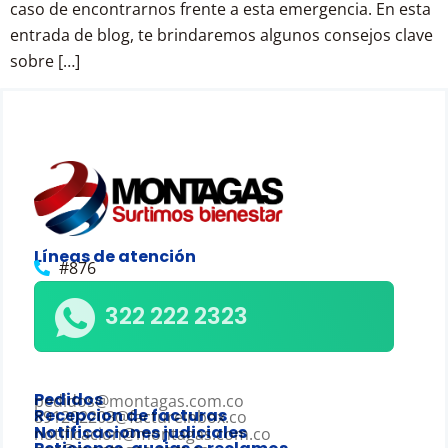
caso de encontrarnos frente a esta emergencia. En esta
entrada de blog, te brindaremos algunos consejos clave
sobre […]
Líneas de atención
#876
322 222 2323
Pedidos
pedidos@montagas.com.co
Recepcion de facturas
891202203@factureinbox.co
Notificaciones judiciales
notificacion@montagas.com.co