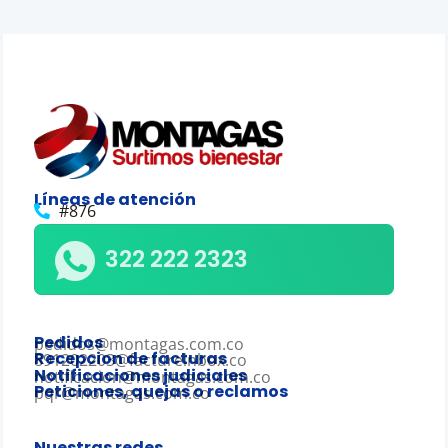
Líneas de atención
#876
322 222 2323
Pedidos
pedidos@montagas.com.co
Recepcion de facturas
891202203@factureinbox.co
Notificaciones judiciales
notificacion@montagas.com.co
Peticiones, quejas o reclamos
pqr@montagas.com.co
Nuestras redes