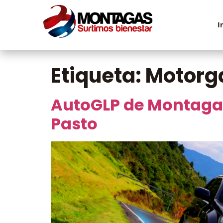
I
Etiqueta:
Motorg
AutoGLP de Montagas
Pasto